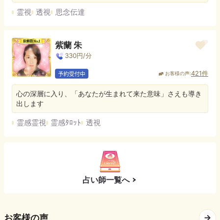
霊視
透視
思念伝達
紫蘭 朱
330
円/分
421
件
お客様の声:
心の深層に入り、「あなたが生まれて来た意味」さえも導き
出します
霊感霊視
霊感ﾀﾛｯﾄ
透視
占い師一覧へ
お客様の声