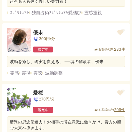
超有名人も導く優しい実力者！
ｽﾋﾟﾘﾁｭｱﾙ
独自占術ｽﾋﾟﾘﾁｭｱﾙ愛結び
霊感霊視
優未
300
円/分
283
件
お客様の声:
波動を癒し、現実を変える。 ──魂の解放者、優未
霊感
霊視
霊聴
波動調整
愛桜
270
円/分
206
件
お客様の声:
驚異の思念伝達力！お相手の滞在意識に働きかけ、貴方の望
む未来へ導きます。