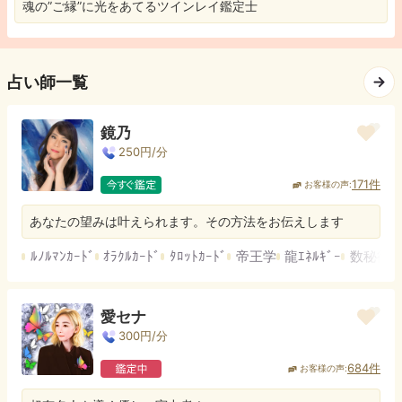
魂の”ご縁”に光をあてるツインレイ鑑定士
占い師一覧
鏡乃
250
円/分
171
件
お客様の声:
あなたの望みは叶えられます。その方法をお伝えします
ﾙﾉﾙﾏﾝｶｰﾄﾞ
ｵﾗｸﾙｶｰﾄﾞ
ﾀﾛｯﾄｶｰﾄﾞ
帝王学
龍ｴﾈﾙｷﾞｰ
数秘術
愛セナ
300
円/分
684
件
お客様の声: