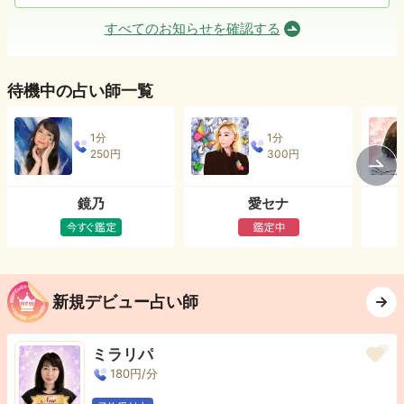
すべてのお知らせを確認する
待機中の占い師一覧
1分
1分
250
円
300
円
鏡乃
愛セナ
新規デビュー占い師
ミラリパ
180
円/分