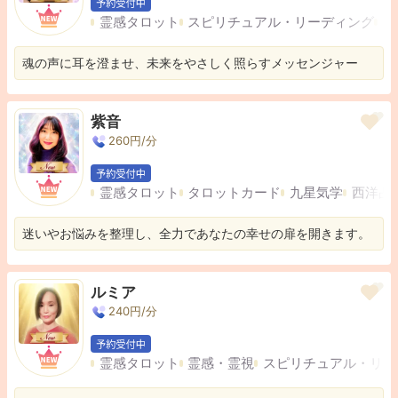
霊感タロット
スピリチュアル・リーディング
遠
魂の声に耳を澄ませ、未来をやさしく照らすメッセンジャー
紫音
260
円/分
霊感タロット
タロットカード
九星気学
西洋占
迷いやお悩みを整理し、全力であなたの幸せの扉を開きます。
ルミア
240
円/分
霊感タロット
霊感・霊視
スピリチュアル・リー