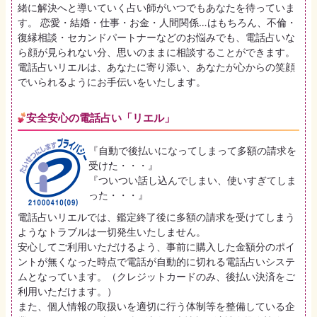
緒に解決へと導いていく占い師がいつでもあなたを待っていま
す。 恋愛・結婚・仕事・お金・人間関係…はもちろん、不倫・
復縁相談・セカンドパートナーなどのお悩みでも、電話占いな
ら顔が見られない分、思いのままに相談することができます。
電話占いリエルは、あなたに寄り添い、あなたが心からの笑顔
でいられるようにお手伝いをいたします。
安全安心の電話占い「リエル」
『自動で後払いになってしまって多額の請求を
受けた・・・』
『ついつい話し込んでしまい、使いすぎてしま
った・・・』
電話占いリエルでは、鑑定終了後に多額の請求を受けてしまう
ようなトラブルは一切発生いたしません。
安心してご利用いただけるよう、事前に購入した金額分のポイ
ントが無くなった時点で電話が自動的に切れる電話占いシステ
ムとなっています。（クレジットカードのみ、後払い決済をご
利用いただけます。）
また、個人情報の取扱いを適切に行う体制等を整備している企