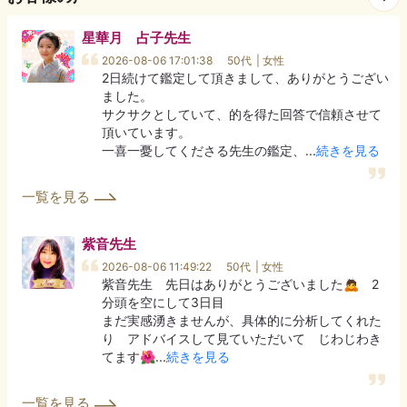
星華月 占子
先生
2026-08-06 17:01:38
50代
| 女性
2日続けて鑑定して頂きまして、ありがとうござい
ました。

サクサクとしていて、的を得た回答で信頼させて
頂いています。

一喜一憂してくださる先生の鑑定、
...
続きを見る
一覧を見る
紫音
先生
2026-08-06 11:49:22
50代
| 女性
紫音先生　先日はありがとうございました🙇　2
分頭を空にして3日目

まだ実感湧きませんが、具体的に分析してくれた
り　アドバイスして見ていただいて　じわじわき
てます🌺
...
続きを見る
一覧を見る